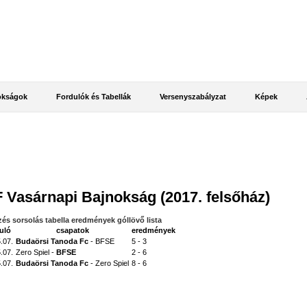
okságok
Fordulók és Tabellák
Versenyszabályzat
Képek
 Vasárnapi Bajnokság (2017. felsőház)
zés
sorsolás
tabella
eredmények
góllövő lista
duló
csapatok
eredmények
.07.
Budaörsi Tanoda Fc
- BFSE
5 - 3
.07.
Zero Spiel -
BFSE
2 - 6
.07.
Budaörsi Tanoda Fc
- Zero Spiel
8 - 6