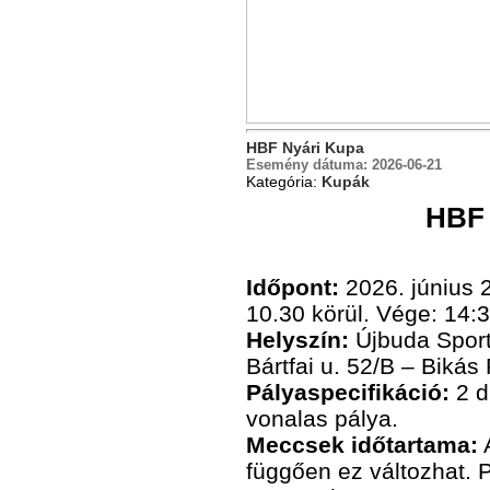
HBF Nyári Kupa
Esemény dátuma:
2026-06-21
Kategória:
Kupák
HBF 
Időpont:
2026. június 
10.30 körül. Vége: 14:3
Helyszín:
Újbuda Sport
Bártfai u. 52/B – Bik
Pályaspecifikáció:
2 d
vonalas pálya.
Meccsek időtartama:
A
függően ez változhat. 