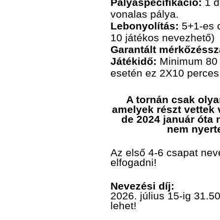
Pályaspecifikáció:
1 d
vonalas pálya.
Lebonyolítás:
5+1-es 
10 játékos nevezhető)
Garantált mérkőzéss
Játékidő:
Minimum 80 p
esetén ez 2X10 perces 
A tornán csak olya
amelyek részt vettek
de 2024 január óta n
nem nyert
Az első 4-6 csapat nev
elfogadni!
Nevezési díj:
2026. július 15-ig 31.
lehet!