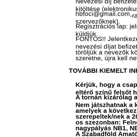
Nevezési díj befizeté
kitöltése (elektronik
hbfoci@gmail.com
-r
szervezőknek).
Regisztrációs lap: j
küldjük.
FONTOS!! Jelentkez
nevezési díjat befize
töröljük a nevezők k
szeretne, újra kell n
TOVÁBBI KIEMELT I
Kérjük, hogy a csap
eltérő színű felsőt
A tornán kizárólag 
Nem játszhatnak a 
amelyek a követke
szerepeltek/nek a 2
os szezonban: Felnő
nagypályás NB1, NB
A Szabadföld Amatő