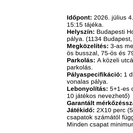
Időpont:
2026. július 4
15:15 tájéka.
Helyszín:
Budapesti H
pálya. (1134 Budapest,
Megközelítés:
3-as me
ös busszal, 75-ös és 79
Parkolás:
A közeli ut
parkolás.
Pályaspecifikáció:
1 d
vonalas pálya.
Lebonyolítás:
5+1-es 
10 játékos nevezhető)
Garantált mérkőzéss
Játékidő:
2X10 perc (5 
csapatok számától függ
Minden csapat minimum 