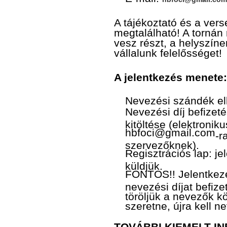
A tájékoztató és a ver
megtalálható! A tornán
vesz részt, a helyszín
vállalunk felelősséget!
A jelentkezés menete:
Nevezési szándék e
Nevezési díj befizeté
kitöltése (elektronik
hbfoci@gmail.com
-r
szervezőknek).
Regisztrációs lap: j
küldjük.
FONTOS!! Jelentkez
nevezési díjat befize
töröljük a nevezők k
szeretne, újra kell n
TOVÁBBI KIEMELT I