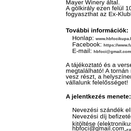
Mayer Winery által.
A gólkirály ezen felül 1
fogyaszthat az Ex-Klub
További információk:
Honlap:
www.hbfocikupa.
Facebook:
https://www.
E-mail:
hbfoci@gmail.com
A tájékoztató és a ver
megtalálható! A tornán
vesz részt, a helyszín
vállalunk felelősséget!
A jelentkezés menete:
Nevezési szándék e
Nevezési díj befizeté
kitöltése (elektronik
hbfoci@gmail.com
-r