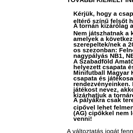
Kérjük, hogy a csap
eltérő színű felsőt
A tornán kizárólag 
Nem játszhatnak a 
amelyek a követke
szerepeltek/nek a 2
os szezonban: Felnő
nagypályás NB1, NB
A Szabadföld Amatő
helyezett csapata és
Minifutball Magyar 
csapata és játékosa
rendezvényeinken. 
játékost nevez, akko
kizárhatjuk a tornár
A pályákra csak ter
cipővel lehet felm
(AG) cipőkkel nem 
venni!
A változtatás jogát fenn