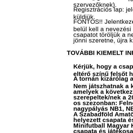
szervezőknek).
Regisztrációs lap: j
küldjük.
FONTOS!! Jelentkez
belül kell a nevezési 
csapatot töröljük a
jönni szeretne, újra 
TOVÁBBI KIEMELT I
Kérjük, hogy a csap
eltérő színű felsőt
A tornán kizárólag 
Nem játszhatnak a 
amelyek a követke
szerepeltek/nek a 2
os szezonban: Felnő
nagypályás NB1, NB
A Szabadföld Amatő
helyezett csapata és
Minifutball Magyar 
csapata és játékosa