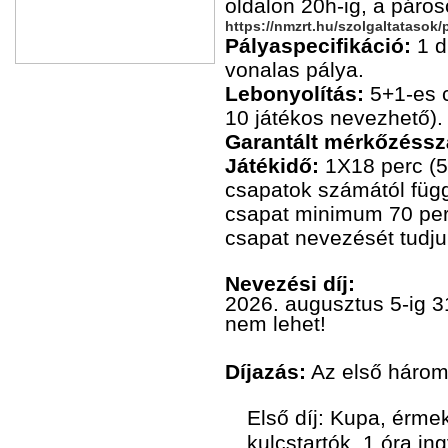
oldalon 20h-ig, a páros
https://nmzrt.hu/szolgaltatasok/
Pályaspecifikáció:
1 d
vonalas pálya.
Lebonyolítás:
5+1-es 
10 játékos nevezhető).
Garantált mérkőzéss
Játékidő:
1X18 perc (5 
csapatok számától füg
csapat minimum 70 perc
csapat nevezését tudju
Nevezési díj:
2026. augusztus 5-ig 3
nem lehet!
Díjazás:
Az első három 
Első díj: Kupa, érmek
kulcstartók, 1 óra i