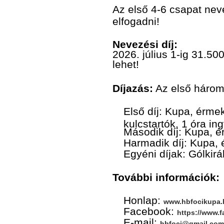
Az első 4-6 csapat nev
elfogadni!
Nevezési díj:
2026. július 1-ig 31.5
lehet!
Díjazás:
Az első három 
Első díj: Kupa, érmek
kulcstartók, 1 óra i
Második díj: Kupa, é
Harmadik díj: Kupa, 
Egyéni díjak: Gólkirá
További információk:
Honlap:
www.hbfocikupa.
Facebook:
https://www.
E-mail:
hbfoci@gmail.com