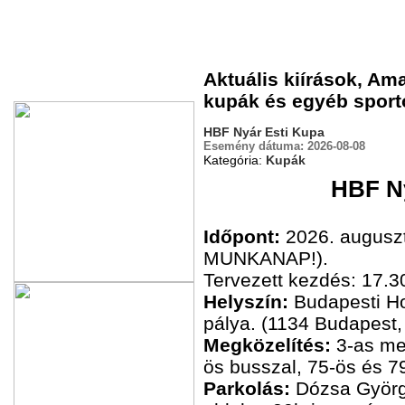
Aktuális kiírások, A
Hírdetések
kupák és egyéb sport
HBF Nyár Esti Kupa
Esemény dátuma:
2026-08-08
Kategória:
Kupák
HBF Ny
Időpont:
2026. auguszt
MUNKANAP!).
Tervezett kezdés: 17.3
Helyszín:
Budapesti H
pálya. (1134 Budapest,
Megközelítés:
3-as me
ös busszal, 75-ös és 79
Parkolás:
Dózsa Györg