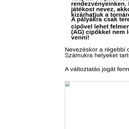
rendezvényeinken. 
játékost nevez, akko
kizárhatjuk a tornár
A pályákra csak ter
cipővel lehet felm
(AG) cipőkkel nem 
venni!
Nevezéskor a régebbi c
Számukra helyeket tart
A változtatás jogát fenn