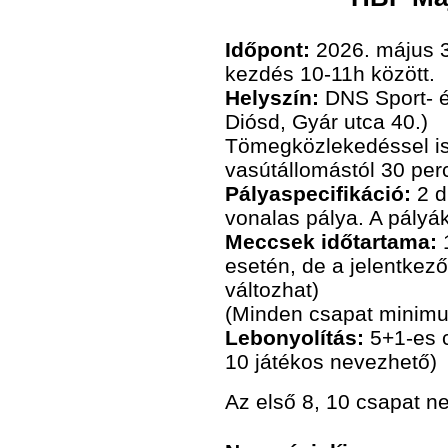
Időpont:
2026. május 3
kezdés 10-11h között.
Helyszín:
DNS Sport- 
Diósd, Gyár utca 40.)
Tömegközlekedéssel is
vasútállomástól 30 perc
Pályaspecifikáció:
2 d
vonalas pálya. A pályák
Meccsek időtartama:
1
esetén, de a jelentkez
változhat)
(Minden csapat minimum
Lebonyolítás:
5+1-es 
10 játékos nevezhető)
Az első 8, 10 csapat n