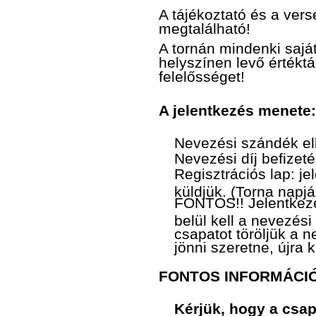
A tájékoztató és a ver
megtalálható!
A tornán mindenki saját
helyszínen levő értékt
felelősséget!
A jelentkezés menete:
Nevezési szándék e
Nevezési díj befizet
Regisztrációs lap: j
küldjük. (Torna napján
FONTOS!! Jelentkez
belül kell a nevezési 
csapatot töröljük a
jönni szeretne, újra 
FONTOS INFORMÁCI
Kérjük, hogy a csap