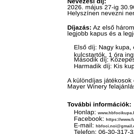
Nevezési díj:
2026. május 27-ig 30.9
Helyszínen nevezni ne
Díjazás:
Az első három 
legjobb kapus és a leg
Első díj: Nagy kupa,
kulcstartók, 1 óra i
Második díj: Közepe
Harmadik díj: Kis ku
A különdíjas játékosok
Mayer Winery felajánlá
További információk:
Honlap:
www.hbfocikupa.
Facebook:
https://www.
E-mail:
hbfoci.noi@gmail
Telefon: 06-30-317-