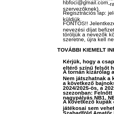
hbfoci@gmail.com
-r
szervezőknek).
Regisztrációs lap: j
küldjük.
FONTOS!! Jelentkez
nevezési díjat befize
töröljük a nevezők k
szeretne, újra kell n
TOVÁBBI KIEMELT I
Kérjük, hogy a csap
eltérő színű felsőt
A tornán kizárólag 
Nem játszhatnak a 
a következő bajnok
2024/2025-ös, a 202
szezonban: Felnőtt 
nagypályás NB1, NB
A következő kupák e
játékosai sem vehe
Szabadföld Amatőr K