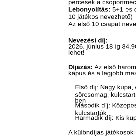
percesek a csoportmec
Lebonyolítás:
5+1-es 
10 játékos nevezhető)
Az első 10 csapat neve
Nevezési díj:
2026. június 18-ig 34.
lehet!
Díjazás:
Az első három h
kapus és a legjobb me
Első díj: Nagy kupa,
sörcsomag, kulcstart
ben
Második díj: Közepe
kulcstartók
Harmadik díj: Kis ku
A különdíjas játékosok