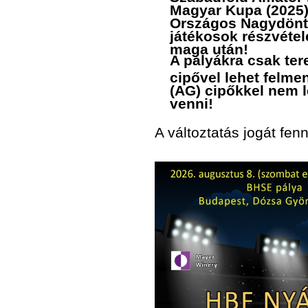
Magyar Kupa (2025
Országos Nagydöntő 
játékosok részvétel
maga után!
A pályákra csak ter
cipővel lehet felm
(AG) cipőkkel nem 
venni!
A változtatás jogát fenn