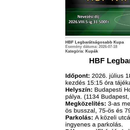
HBF Legbarátságosabb Kupa
Esemény dátuma:
2026-07-18
Kategória:
Kupák
HBF Legba
Időpont:
2026. július 1
kezdés 15:15 óra tájék
Helyszín:
Budapesti H
pálya. (1134 Budapest,
Megközelítés:
3-as me
ös busszal, 75-ös és 79
Parkolás:
A közeli ut
ingyenes a parkolás.